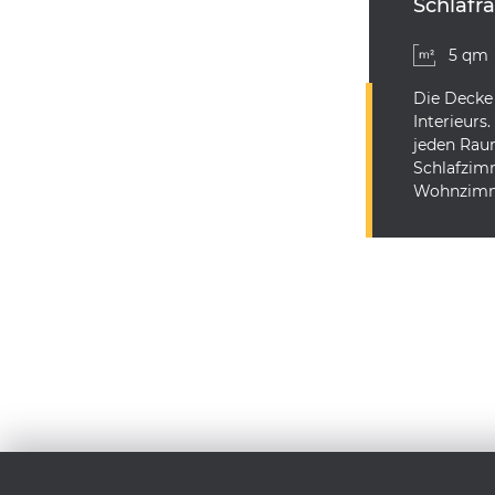
Schlafr
5 qm
Die Decke 
Interieurs
jeden Rau
Schlafzimm
Wohnzimme