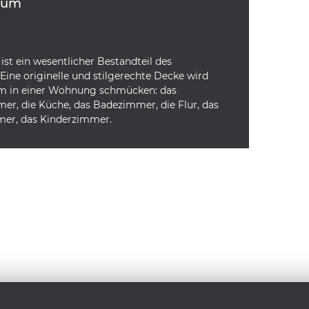
aum
ist ein wesentlicher Bestandteil des
. Eine originelle und stilgerechte Decke wird
m in einer Wohnung schmücken: das
er, die Küche, das Badezimmer, die Flur, das
r, das Kinderzimmer.