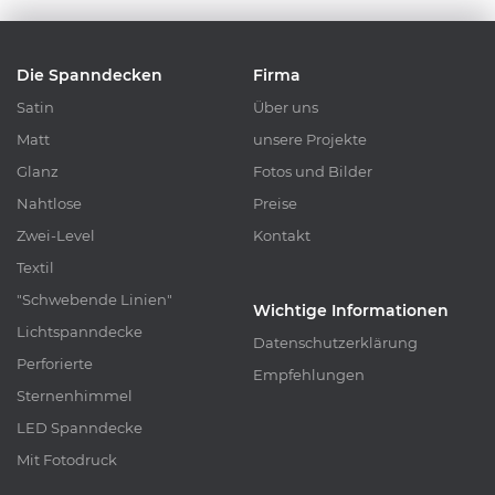
Die Spanndecken
Firma
Satin
Über uns
Matt
unsere Projekte
Glanz
Fotos und Bilder
Nahtlose
Preise
Zwei-Level
Kontakt
Textil
"Schwebende Linien"
Wichtige Informationen
Lichtspanndecke
Datenschutzerklärung
Perforierte
Empfehlungen
Sternenhimmel
LED Spanndecke
Mit Fotodruck